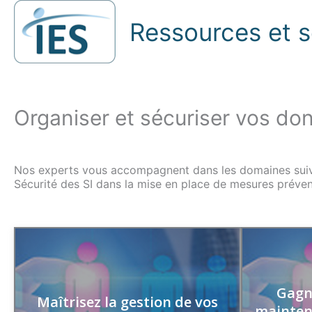
Ressources et s
Organiser et sécuriser vos do
Nos experts vous accompagnent dans les domaines suiv
Sécurité des SI dans la mise en place de mesures préven
Gagne
Augmentez la qualité de vos passages en
Maîtrisez la gestion de vos
Découvrez 
mainten
production en maîtrisant les processus et en